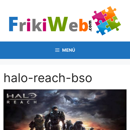
Saltar
al
contenido
MENÚ
halo-reach-bso