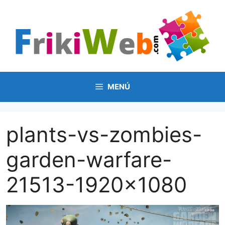
Saltar
al
contenido
MENÚ
plants-vs-zombies-
garden-warfare-
21513-1920×1080