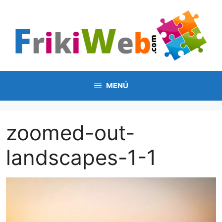
Saltar
al
contenido
MENÚ
zoomed-out-
landscapes-1-1