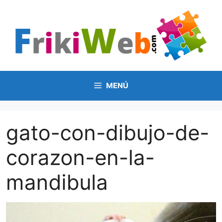
Saltar
al
contenido
MENÚ
gato-con-dibujo-de-
corazon-en-la-
mandibula