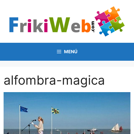
Saltar
al
contenido
MENÚ
alfombra-magica