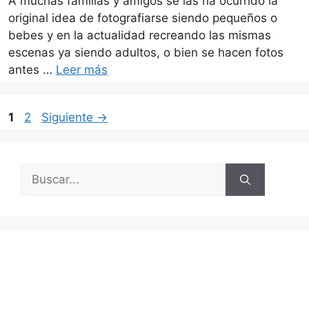
A muchas familias y amigos se las ha ocurrido la
original idea de fotografiarse siendo pequeños o
bebes y en la actualidad recreando las mismas
escenas ya siendo adultos, o bien se hacen fotos
antes …
Leer más
Página
Página
1
2
Siguiente
→
Buscar: