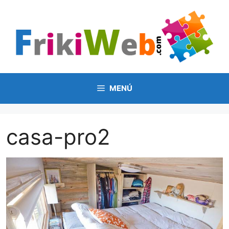
Saltar
al
contenido
MENÚ
casa-pro2