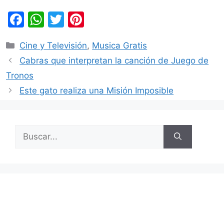
F
W
T
Pi
a
h
w
nt
Categorías
Cine y Televisión
,
Musica Gratis
c
at
itt
er
Cabras que interpretan la canción de Juego de
e
s
er
e
Tronos
b
A
st
Este gato realiza una Misión Imposible
o
p
o
p
k
Buscar: