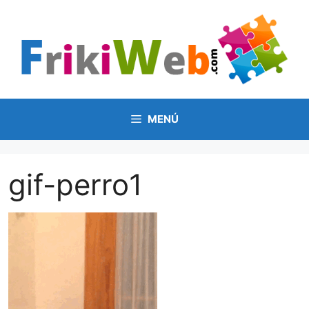
Saltar
al
contenido
MENÚ
gif-perro1