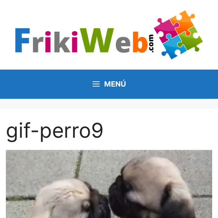
Saltar
al
contenido
MENÚ
gif-perro9