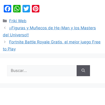
F
W
T
Pi
a
h
w
nt
Categorías
Friki Web
c
at
itt
er
¡¡Figuras y Muñecos de He-Man y los Masters
e
s
er
e
del Universo!!
b
A
st
Fortnite Battle Royale Gratis, el mejor juego Free
o
p
to Play
o
p
k
Buscar: