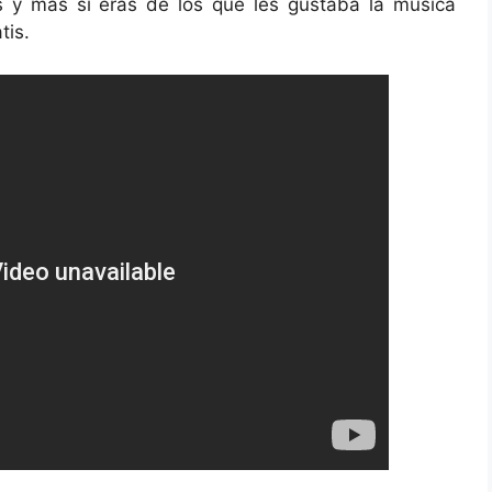
 y más si eras de los que les gustaba la música
tis.