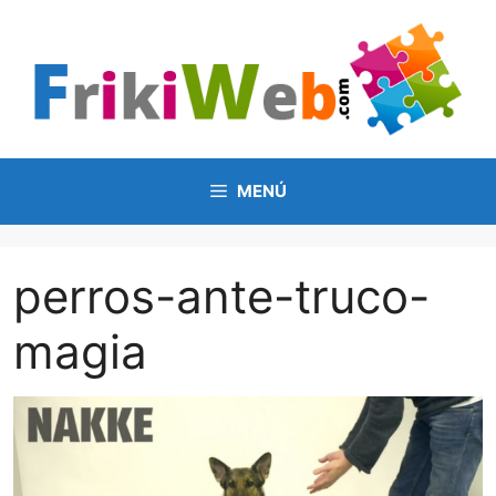
Saltar
al
contenido
MENÚ
perros-ante-truco-
magia