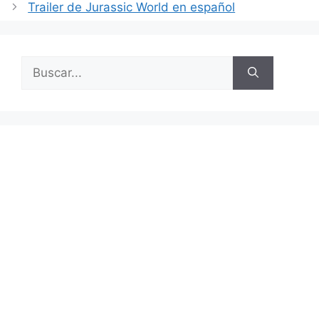
Trailer de Jurassic World en español
o
p
o
p
k
Buscar: