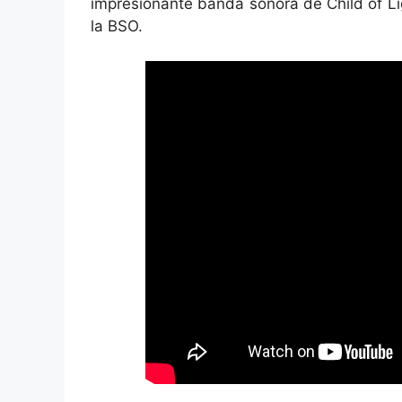
impresionante banda sonora de Child of Lig
la BSO.