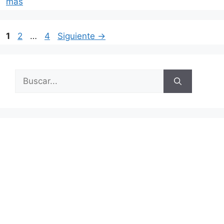
más
Página
Página
Página
1
2
…
4
Siguiente
→
Buscar: